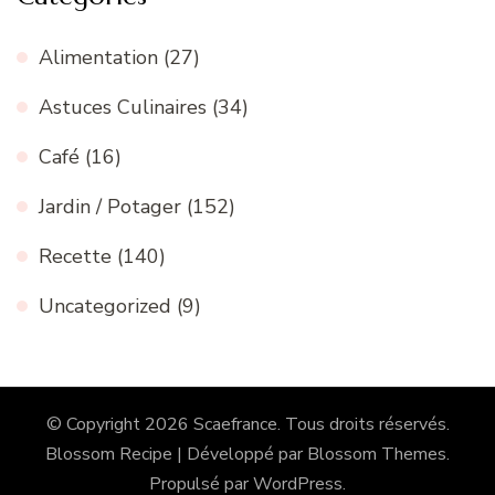
Alimentation
(27)
Astuces Culinaires
(34)
Café
(16)
Jardin / Potager
(152)
Recette
(140)
Uncategorized
(9)
© Copyright 2026
Scaefrance
. Tous droits réservés.
Blossom Recipe | Développé par
Blossom Themes
.
Propulsé par
WordPress
.