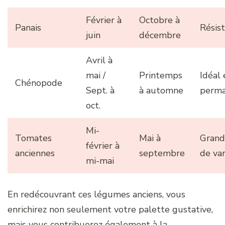
Février à
Octobre à
Panais
Résist
juin
décembre
Avril à
mai /
Printemps
Idéal 
Chénopode
Sept. à
à automne
perma
oct.
Mi-
Tomates
Mai à
Grand
février à
anciennes
septembre
de var
mi-mai
En redécouvrant ces légumes anciens, vous
enrichirez non seulement votre palette gustative,
mais vous contribuerez également à la