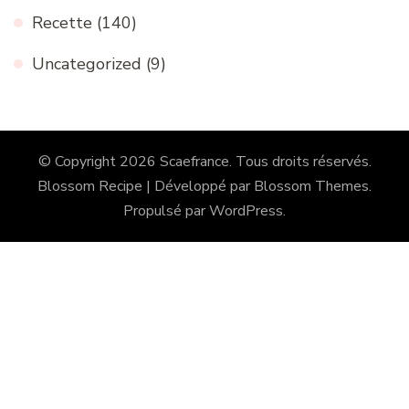
Recette
(140)
Uncategorized
(9)
© Copyright 2026
Scaefrance
. Tous droits réservés.
Blossom Recipe | Développé par
Blossom Themes
.
Propulsé par
WordPress
.